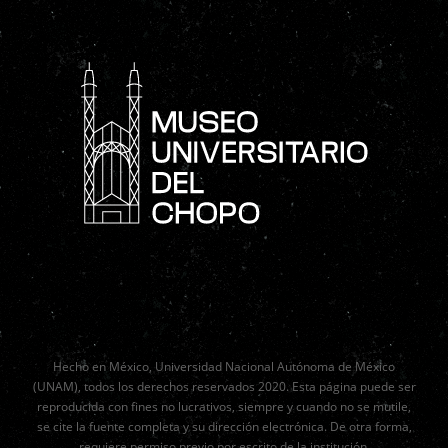
Hecho en México, Universidad Nacional Autónoma de México
(UNAM), todos los derechos reservados 2020. Esta página puede ser
reproducida con fines no lucrativos, siempre y cuando no se mutile,
se cite la fuente completa y su dirección electrónica. De otra forma,
requiere permiso previo por escrito de la institución.