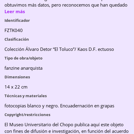
obtuvimos más datos, pero reconocemos que han quedado
sin mencionar muchas personas. Si participaste en esta
Leer más
publicación y consideras que no recibes el crédito adecuado,
Identificador
ponte en contacto con nosotros.
FZTK040
Clasificación
Colección Álvaro Detor “El Toluco”/ Kaos D.F. ectuoso
Tipo de obra/objeto
fanzine anarquista
Dimensiones
14 x 22 cm
Técnicas y materiales
fotocopias blanco y negro. Encuadernación en grapas
Copyright/restricciones
El Museo Universitario del Chopo publica aquí este objeto
con fines de difusión e investigación, en función del acuerdo