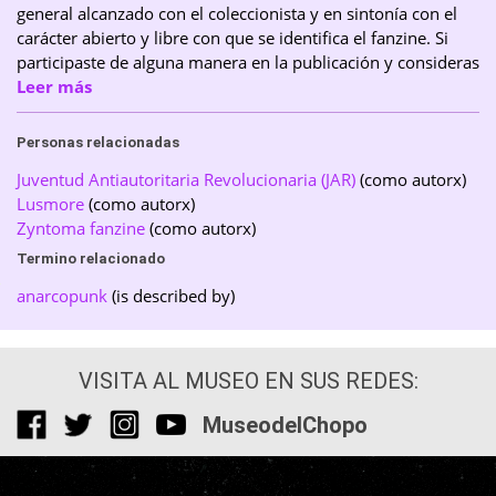
general alcanzado con el coleccionista y en sintonía con el
carácter abierto y libre con que se identifica el fanzine. Si
participaste de alguna manera en la publicación y consideras
que no recibes el reconocimiento adecuado o estás en
Leer más
desacuerdo con que tu publicación aparezca aquí,
escríbenos.
Personas relacionadas
Juventud Antiautoritaria Revolucionaria (JAR)
(como autorx)
Lusmore
(como autorx)
Zyntoma fanzine
(como autorx)
Termino relacionado
anarcopunk
(is described by)
VISITA AL MUSEO EN SUS REDES:
MuseodelChopo