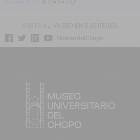
literatura lésbica
(is described by)
VISITA AL MUSEO EN SUS REDES:
MuseodelChopo