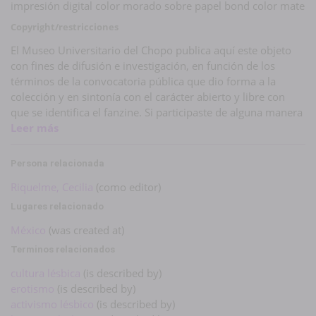
impresión digital color morado sobre papel bond color mate
Copyright/restricciones
El Museo Universitario del Chopo publica aquí este objeto
con fines de difusión e investigación, en función de los
términos de la convocatoria pública que dio forma a la
colección y en sintonía con el carácter abierto y libre con
que se identifica el fanzine. Si participaste de alguna manera
en la publicación y consideras que no recibes el
Leer más
reconocimiento adecuado o estás en desacuerdo con que tu
publicación aparezca aquí, escríbenos.
Persona relacionada
Riquelme, Cecilia
(como editor)
Lugares relacionado
México
(was created at)
Terminos relacionados
cultura lésbica
(is described by)
erotismo
(is described by)
activismo lésbico
(is described by)