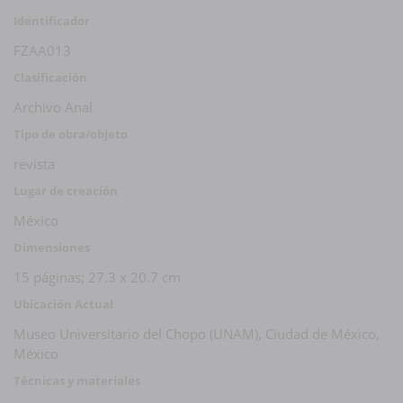
sin mencionar muchas personas. Si participaste en esta
Identificador
publicación y consideras que no recibes el crédito adecuado,
FZAA013
ponte en contacto con nosotros.
Clasificación
Archivo Anal
Tipo de obra/objeto
revista
Lugar de creación
México
Dimensiones
15 páginas; 27.3 x 20.7 cm
Ubicación Actual
Museo Universitario del Chopo (UNAM), Ciudad de México,
México
Técnicas y materiales