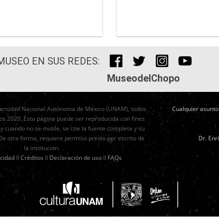
 MUSEO EN SUS REDES:
MuseodelChopo
ersidad Nacional Autónoma de México (UNAM), todos
Cualquier asunto 
os 2020. Esta página puede ser reproducida con fines
 y cuando no se mutile, se cite la fuente completa y su
 De otra forma, requiere permiso previo por escrito de
Dr. Enr
la institución.
acidad
II
Créditos
II
Declaración de uso
II
FAQs