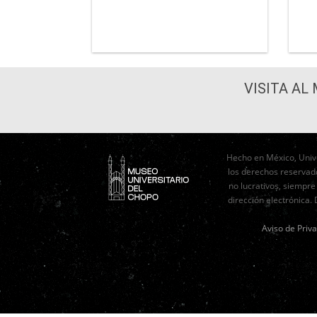
VISITA AL
Hecho en México, Univ
los derechos reservad
no lucrativos, siempre
dirección electrónica.
Aviso de Priv