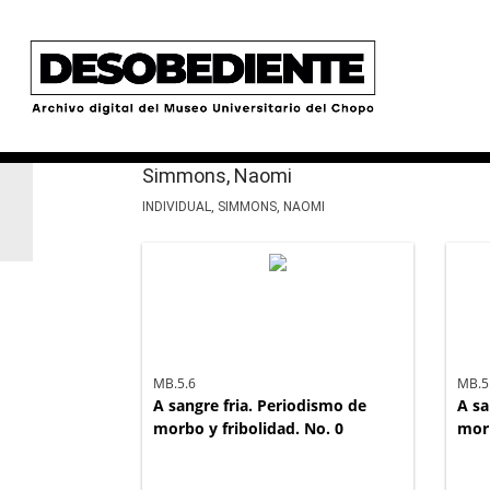
Simmons, Naomi
INDIVIDUAL, SIMMONS, NAOMI
MB.5.6
MB.5
A sangre fria. Periodismo de
A sa
morbo y fribolidad. No. 0
morb