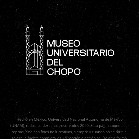
Hecho en México, Universidad Nacional Autónoma de México
(UNAM), todos los derechos reservados 2020. Esta página puede ser
reproducida con fines no lucrativos, siempre y cuando no se mutile,
se cite la fuente completa y su dirección electrónica. De otra forma,