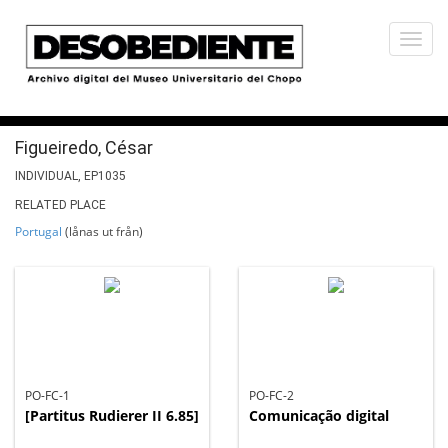
Togg
navi
Figueiredo, César
INDIVIDUAL, EP1035
RELATED PLACE
Portugal
(lånas ut från)
PO-FC-1
PO-FC-2
[Partitus Rudierer II 6.85]
Comunicação digital